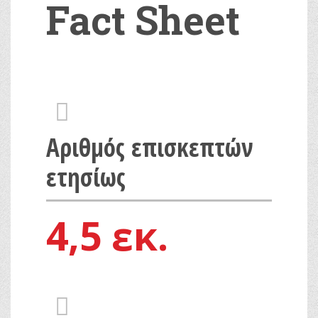
Fact Sheet
fas
fa-
users
Αριθμός επισκεπτών
ετησίως
4,5 εκ.
fas
fa-