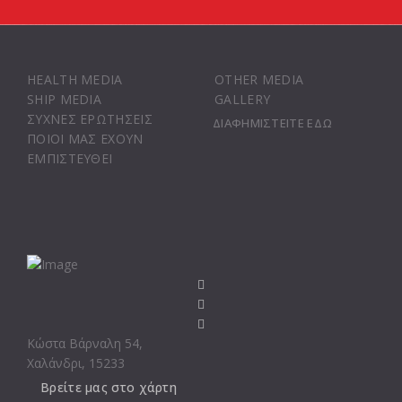
HEALTH MEDIA
OTHER MEDIA
SHIP MEDIA
GALLERY
ΣΥΧΝΕΣ ΕΡΩΤΗΣΕΙΣ
ΔΙΑΦΗΜΙΣΤΕΙΤΕ ΕΔΩ
ΠΟΙΟΙ ΜΑΣ ΕΧΟΥΝ
ΕΜΠΙΣΤΕΥΘΕΙ
fab
fa-
fab
facebook-
fa-
fab
f
linkedin-
fa-
Κώστα Βάρναλη 54,
in
youtube
Χαλάνδρι, 15233
Βρείτε μας στο χάρτη