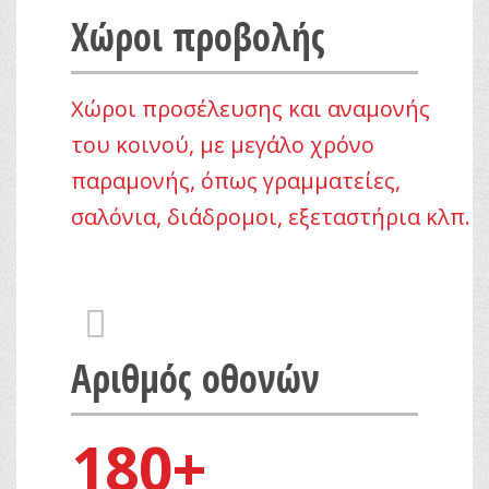
crosshairs
Χώροι προβολής
Χώροι προσέλευσης και αναμονής
του κοινού, με μεγάλο χρόνο
παραμονής, όπως γραμματείες,
σαλόνια, διάδρομοι, εξεταστήρια κλπ.
fas
fa-
desktop
Αριθμός οθονών
180+