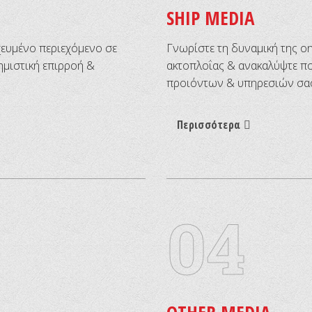
SHIP MEDIA
χευμένο περιεχόμενο σε
Γνωρίστε τη δυναμική της o
ημιστική επιρροή &
ακτοπλοΐας & ανακαλύψτε π
προιόντων & υπηρεσιών σας​
Περισσότερα
04