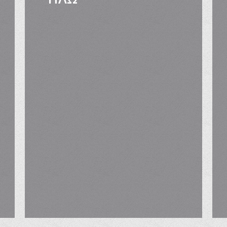
ποδοτικότητας Ψηφιακών Οθονών Σήμανσης Focus Bari