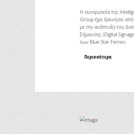
H συνεργασία της Intellig
Group έχει ξεκινήσει απ
με την ανάπτυξη του Δι
Σήμανσης (Digital Signag
των Blue Star Ferries.
Περισσότερα