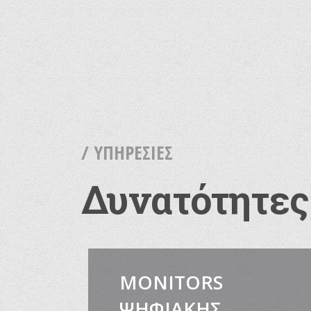
92% 
οθόν
/ ΥΠΗΡΕΣΙΕΣ
Δυνατότητες
88% 
υγεί
υπηρ
MONITORS
ΨΗΦΙΑΚΗΣ