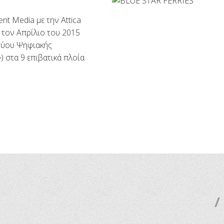
ent Media με την Attica
ό τον Απρίλιο του 2015
κτύου Ψηφιακής
e) στα 9 επιβατικά πλοία
/