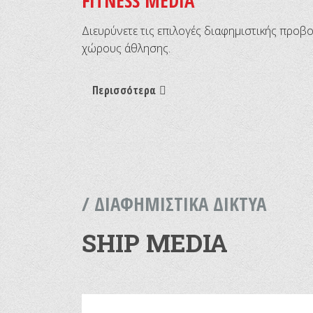
FITNESS MEDIA
Διευρύνετε τις επιλογές διαφημιστικής ​προβ
ness
χώρους άθλησης.
Περισσότερα
ligent
ia
S
ITAL
CTOR
/ ΔΙΑΦΗΜΙΣΤΙΚΑ ΔΙΚΤΥΑ
TEOFARM
SHIP MEDIA
BYZONE